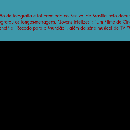
 de fotografia e foi premiado no Festival de Brasília pelo doc
rafou os longas-metragens, "Jovens Infelizes"; “Um Filme de C
eenet” e "Recado para o Mundão", além da série musical de TV “