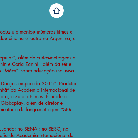
produziu e montou inúmeros filmes e
ou cinema e teatro na Argentina, e
Popular", além de curtas-metragens e
chin e Carla Zanini, além da série
 “Mães”, sobre educação inclusiva.
de Dança -Temporada 2015". Produtor
manhã” da Academia Internacional de
ora, a Zunga Filmes. É produtor
/Globoplay, além de diretor e
umentário de longa-metragem “SER
m Luanda; no SENAI; no SESC; no
rafia da Academia Internacional de