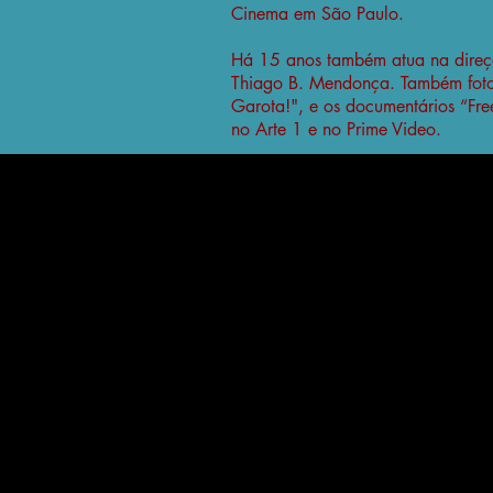
Cinema em São Paulo.
Há 15 anos também atua na direção
Thiago B. Mendonça. Também fotog
Garota!", e os documentários “Fr
no Arte 1 e no Prime Video.