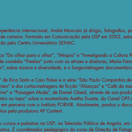
 experiência internacional, André Moncaio já dirigiu, fotografou, 
 de carreira. Formado em Comunicação pela USP em 2002, estud
ão pelo Centro Universitário SENAC.
ios "Do olhar para o olhar", "Miopia" e "Investigando a Cultura 
 de comédia “Freelas” junto com as atrizes e diretoras, Maria Fan
r”, sobre música e diversidade, e o longa-metragem documentário
" de Rica Saito e Caio Polesi e a série "São Paulo Companhia 
thiers” e dos curtas-metragens de ficção “Alianças” e “Café da 
va” e “Paisagem Muda”, de Daniel Obeid, através de sua produt
ontro no topo” sobre a montanhista Aretha Duarte, do Canal OFF
 em parceria com o Instituto PORVIR. Atualmente, produz o doc
los pela produtora AP Content.
u cursos e palestras na USP; na Televisão Pública de Angola, e
 outros. É coordenador pedagógico do curso de Direção de Fotog