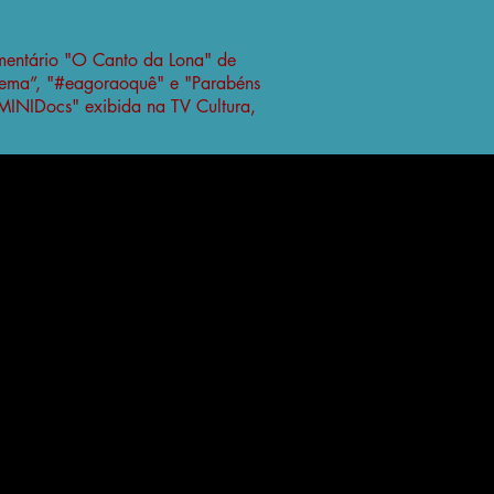
umentário "O Canto da Lona" de
inema”, "#eagoraoquê" e "Parabéns
MINIDocs" exibida na TV Cultura,